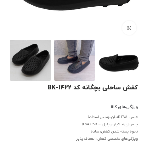
بزرگنمایی تصویر
کفش ساحلی بچگانه کد ۱۴۲۲-BK
جنس:
EVA (اتیلن-وینیل استات)
جنس زیره:
اتیلن وینیل استات (EVA)
نحوه بسته شدن کفش:
ساده
ویژگی‌های تخصصی کفش:
انعطاف پذیر