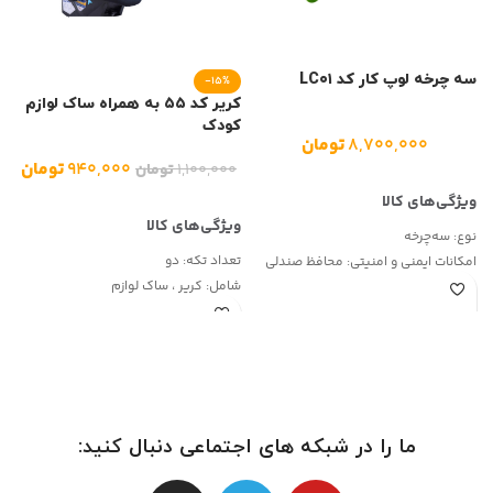
سه چرخه لوپ کار کد LC۰۱
-15%
ل
کریر کد ۵۵ به همراه ساک لوازم
کودک
۸,۷۰۰,۰۰۰
تومان
۹۴۰,۰۰۰
تومان
۱,۱۰۰,۰۰۰
تومان
نوع:
سه‌چرخه
ا
ش
تعداد تکه:
دو
امکانات ایمنی و امنیتی:
محافظ صندلی
ر
شامل:
کریر ، ساک لوازم
نحوه کنترل و فرمان:
اهرم هدایت فرمان
ا
ف
ت
و
ما را در شبکه های اجتماعی دنبال کنید: