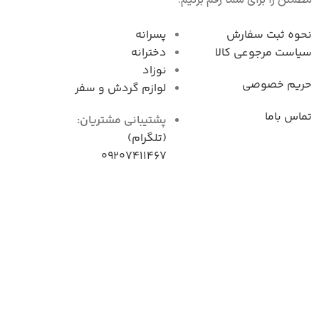
مطمئن را برای شما رقم بزنیم.
نحوه ثبت سفارش
پسرانه
سیاست مرجوعی کال
دخترانه
نوزاد
حریم خصوصی
لوازم گردش و سفر
تماس باما
پشتیبانی مشتریان:
(تلگرام)
09207411467