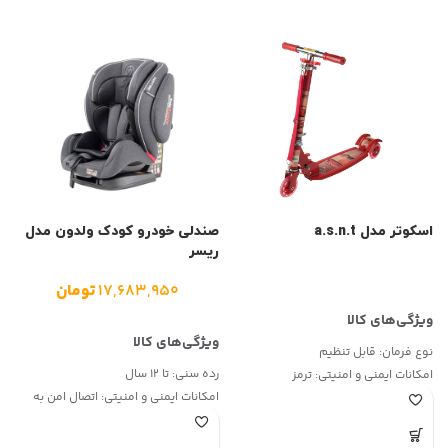
اسکوتر مدل a.s.n.t
صندلی خودرو کودک ولدون مدل
م
ریسر
م
۱۷,۶۸۳,۹۵۰
تومان
نوع فرمان:
قابل تنظیم
ا
رده سنی:
تا 12 سال
امکانات ایمنی و امنیتی:
ترمز
ن
امکانات ایمنی و امنیتی:
اتصال امن به
نوع ترمز:
پدالی چرخ عقب
م
صندلی خودرو (ایزوفیکس)
م