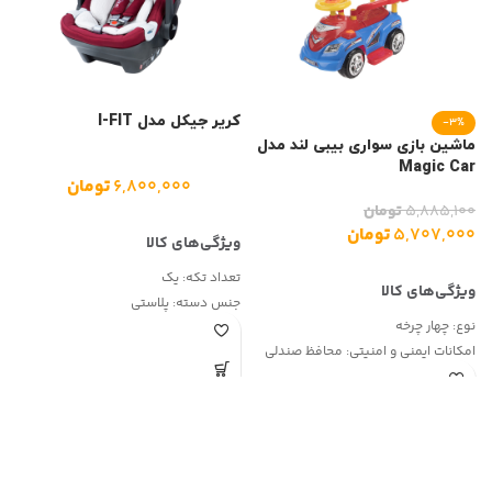
کریر جیکل مدل I-FIT
-3%
ه
ماشین بازی سواری بیبی لند مدل
Magic Car
۶,۸۰۰,۰۰۰
تومان
۵,۸۸۵,۱۰۰
تومان
۵,۷۰۷,۰۰۰
تومان
تعداد تکه: یک
ج
جنس دسته: پلاستی
ج
نوع:
چهار چرخه
امکانات ایمنی و امنیتی:
محافظ صندلی
امکانات صوتی:
موزیکال
نحوه کنترل و فرمان:
اهرم هدایت فرمان
نوع چرخ‌ها:
پلاستیکی