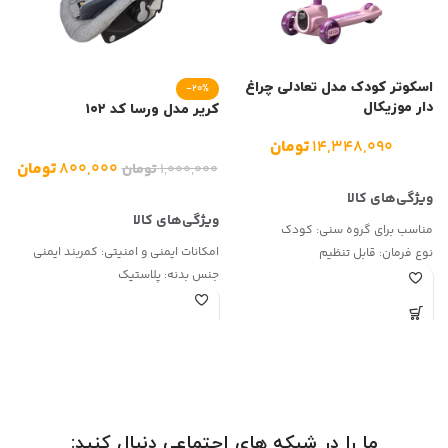
اسکوتر کودک مدل تعادلی چراغ
س
-20%
دار موزیکال
P
کریر مدل ورسا کد ۱۰۲
۱۴,۳۴۸,۰۹۰
تومان
۸۰۰,۰۰۰
تومان
۱,۰۰۰,۰۰۰
تومان
ت
مناسب برای گروه سنی:
کودک
ش
امکانات ایمنی و امنیتی:
کمربند ایمنی
نوع فرمان:
قابل تنظیم
جنس بدنه:
پلاستیک
نوع ترمز:
پایی
رده سنی:
از بدو تولد
ما را در شبکه های اجتماعی دنبال کنید: