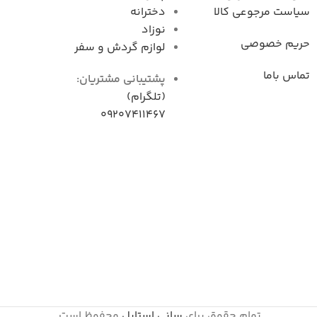
سیاست مرجوعی کال
دخترانه
نوزاد
حریم خصوصی
لوازم گردش و سفر
تماس باما
پشتیبانی مشتریان:
(تلگرام)
09207411467
تمام حقوق برای
سانی استایل
محفوظ است.