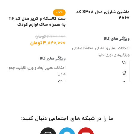
ماشین شارژی مدل S۳۰۸ کد
ا
-17%
۴۵۶۷
ست کالسکه و کریر مدل کد ۱۱۴
به همراه ساک لوازم کودک
۴,۶۰۰,۰۰۰
تومان
۳,۸۴۰,۰۰۰
تومان
امکانات ایمنی و امنیتی:
محافظ صندلی
س
ویژگی‌های نوری:
دارد
ن
نحوه کنترل و فرمان:
اهرم هدایت فرمان
ن
امکانات تغییر ابعاد و وزن:
قابلیت جمع
د
شدن
ت
رده سنی:
6 ماه تا 4 سال
ق
فناوری:
تغییر جهت سیت رو به مادر
ش
تعداد تکه:
سه
و
شامل:
کالسکه ، کریر ، ساک لوازم
ما را در شبکه های اجتماعی دنبال کنید: