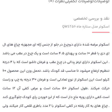
توضیحات
توضیحات تکمیلی
نظرات (0)
نقد و بررسی تخصصی
اسکوتر مدل ستاره ماه QWST۵۶
اسکوتر عرضه شده دارای دوچرخ در جلو از جنس ژله ای مجهزبه چراغ های ال
ای دی با قطر ۱۰ سانت و پهنای ۴.۵ سانت است و یک چرخ در عقب می باشد
. این اسکوتر دارای ترمز پدالی در چرخ عقب و فرمان تاشو است که با ۴ درجه
تنظیم ارتفاع میشود تا مناسب قد کودک باشد .تحمل وزن این محصول ۶۰
کیلو است این اسکوتر از نوع تعادلی است و فرمان ۳۰ درجه به چپ و راست
حرکت میکند .طول اسکوتر ۵۰ سانت است و عرض کفی آن ۱۲ سانت
است.کفی دارای رویه عاج دار است که از لیز خوردن پای کودک جلوگیری کند
. چراغ های به کار رفته در کفی اسکوتر با ۲ عدد باطری قلمی کار میکند ولی