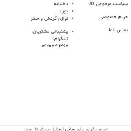
سیاست مرجوعی کال
دخترانه
نوزاد
حریم خصوصی
لوازم گردش و سفر
تماس باما
پشتیبانی مشتریان:
(تلگرام)
09207411467
تمام حقوق برای
سانی استایل
محفوظ است.