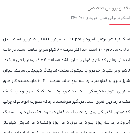
نقد و بررسی تخصصی
اسکوتر برقی مدل آفرودی E۲۰ Pro
اسکوتر تاشو برثقی آفرودی E ۲۰ pro با موتور ۲۰۰۰ وات توربو است. مدل
E۲۰ pro Jacks star است. حد اکثر سرعت ۸۰ کیلومتر بر ساعت است. در حالت
ایده آل زمانی که باتری فول و شارژ باشد مسافت ۵۴ کیلومتر را طی میکند.
تاشو و براحتی در خودرو جا میشود. صفحه نمایشگر دیجیتالی سرعت، میزان
شارژ باتری و کیلومتر دارد سه نوع حالت سرعت ۱-۲-۳ دارد.دسته گاز های
موتوری ، ترمز ها دیسکی است. جفت ریموت است. کمک فنر جلو دارد. کمک
عقب دارد. زین فنری است. دزدگیر هوشمند داردکه بصورت اتوماتیک چرخی
که موتور الکتریکی روی ان نصب است قفل میشود. جک بغل دارد. لاستیک
آفرود دارد. سه چراغ جلو دارد. بوق دارد. چراغ راهنما دارد. نمایش کیلومتر
دارد. نورپردازی زیر تخته دارد. چراغ استاپ عقب دارد. کیف ابزار دارد. باتری