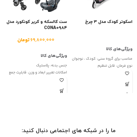
اسکوتر کودک مدل ۳ چرخ
ست کالسکه و کریر کونکورد مدل
س
CONA۰۹۸۴
ا
۶۹,۸۰۰,۰۰۰
تومان
مناسب برای گروه سنی:
کودک ، نوجوان
ا
جنس بدنه:
پلاستیک
نوع فرمان:
قابل تنظیم
و
ن
امکانات تغییر ابعاد و وزن:
قابلیت جمع
نوع ترمز:
پدالی چرخ عقب
چ
شدن
مناسب برای:
کمپینگ ، طبیعت گردی ،
ا
تعداد تکه:
2
خانگی
ص
جنس دسته:
پلاستیک
ن
ج
و
ما را در شبکه های اجتماعی دنبال کنید: