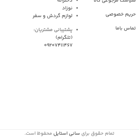
سیاست مرجوعی کال
دخترانه
نوزاد
حریم خصوصی
لوازم گردش و سفر
تماس باما
پشتیبانی مشتریان:
(تلگرام)
09207411467
تمام حقوق برای
سانی استایل
محفوظ است.