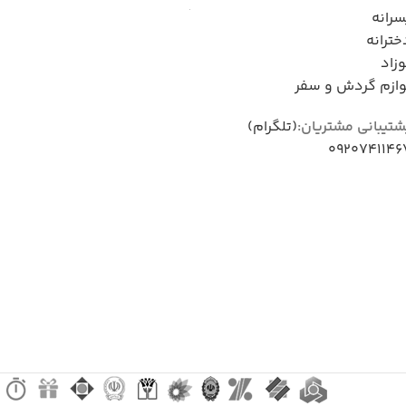
سرانه
خترانه
وزاد
وازم گردش و سفر
شتیبانی مشتریان:
(تلگرام)
0920741146