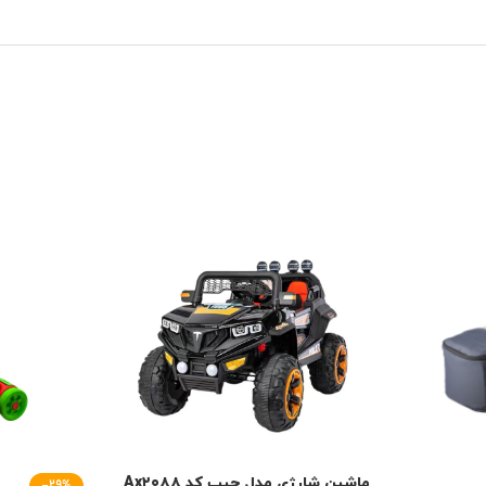
ماشین شارژی مدل جیپ کد Ax۲۰۸۸
-29%