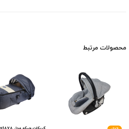
محصولات مرتبط
کریکات چیکو مدل st۸۷۸
-20%