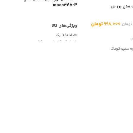
moas۳۴۵-P
 مدل بن تن
۹۹۸,۰۰۰
تومان
تومان
تعداد تکه:
یک
شامل:
کریکات (سبد حمل)
وه سنی:
کودک
 امنیتی:
ترمز
ه