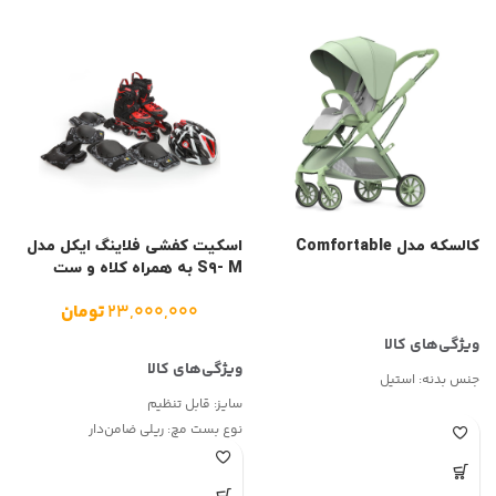
کالسکه مدل Comfortable
اسکیت کفشی فلاینگ ایکل مدل
S۹- M به همراه کلاه و ست
ک
ایمنی
۲۳,۰۰۰,۰۰۰
تومان
۰
۰
جنس بدنه:
استیل
سایز:
قابل تنظیم
نوع بست مچ:
ریلی ضامن‌دار
ج
نوع بست ساق:
ریلی ضامن‌دار
ج
نوع بست پنجه:
ریلی ضامن‌دار